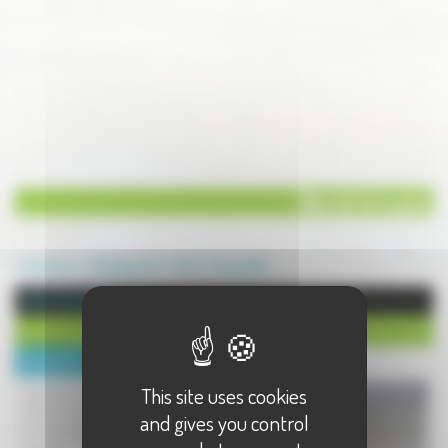
Gite de Groupes
Annuaire
Hébergement
Gite
Champlitte
Gite à Champlitte
Gite de Groupes
Description :
This site uses cookies
Capacité d'accueil:44 lits
Draps fournis
and gives you control
Accès handicapés