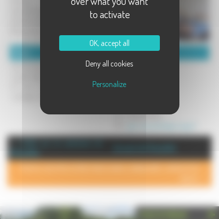
over what you want
Parking
Salle petit-déjeuner
to activate
Salles de réunions
Restauration à proximité
OK, accept all
Détails :
Coordonnées :
Deny all cookies
10 la nuit pour les groupes scolaires
Gîte de groupes
2 petit-déjeuner
Gîte de Groupes
Personalize
12 pour autre groupe (sportifs,
13 Rue du Marché
mariages, stages ,....)
70600 CHAMPLITTE
Tel : 0384676957
Fax : 0384676352
Mél :
gite-champlitte@orange.fr
+ d'info sur la commune de :
Annuaire de Champlitte
Champlitte
POUR AJOUTER VOTRE PAGE DANS L'ANNUAIRE, CONTACTEZ-
NOUS >
PHOTOTHÈQUE