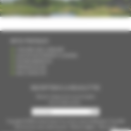
INFOS PRATIQUES
S'INSCRIRE DANS L'ANNUAIRE
AJOUTER UN ÉVÉNEMENT À L'AGENDA
DEVENIR ANNONCEUR
PARTAGER UN LIEN
NOUS CONTACTER
INSCRIPTION À LA NEWSLETTRE
Recevoir chaque mois nos principales
infos et idées sorties ...
Copyright © 2015
La Haute Saône
Tous droits réservés Réalisation
Torop.Net
Site mis à jour avec
wsb.torop.net
-
Mentions légales
-
Plan du site