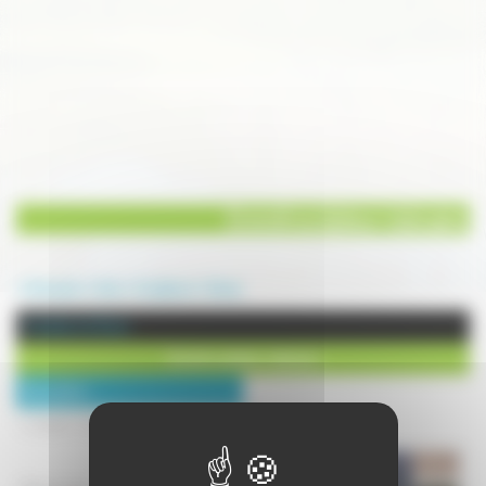
EmmA sculpteur statuaire
Annuaire
Arts
Sculpture
Quers
Sculpture à Quers
EmmA sculpteur statuaire
Description :
L instant... la tension, le geste...