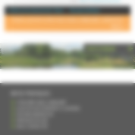
+ d'info sur la commune de : Quers
Annuaire de Quers
POUR AJOUTER VOTRE PAGE DANS L'ANNUAIRE, CONTACTEZ-
NOUS >
PHOTOTHÈQUE
INFOS PRATIQUES
S'INSCRIRE DANS L'ANNUAIRE
AJOUTER UN ÉVÉNEMENT À L'AGENDA
DEVENIR ANNONCEUR
PARTAGER UN LIEN
NOUS CONTACTER