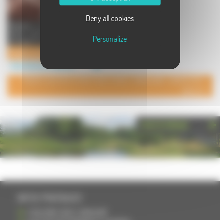
Deny all cookies
Devteam vous accompagne dans
votre transition numérique et
Personalize
propager la connaissance de vot ...
Freelance Haute-Saone
Sites Internet à Vellemoz
POUR AJOUTER VOTRE PAGE DANS L'ANNUAIRE, CONTACTEZ-
NOUS
PHOTOTHÈQUE
INFOS PRATIQUES
S'INSCRIRE DANS L'ANNUAIRE