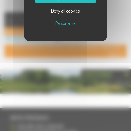
Deny all cookies
Le pouvoir de guérison de la
nature, la Naturopathie s'attache à
Personalize
traiter les causes et à a ...
Natur'Amande
Bien-être / Relaxation à Longevelle
POUR AJOUTER VOTRE PAGE DANS L'ANNUAIRE, CONTACTEZ-
NOUS
PHOTOTHÈQUE
INFOS PRATIQUES
S'INSCRIRE DANS L'ANNUAIRE