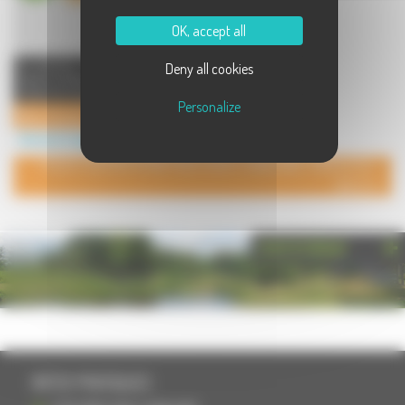
OK, accept all
Le pouvoir de guérison de la
Deny all cookies
nature, la Naturopathie s'attache à
traiter les causes et à a ...
Personalize
Natur'Amande
Service à Longevelle
POUR AJOUTER VOTRE PAGE DANS L'ANNUAIRE, CONTACTEZ-
NOUS
PHOTOTHÈQUE
INFOS PRATIQUES