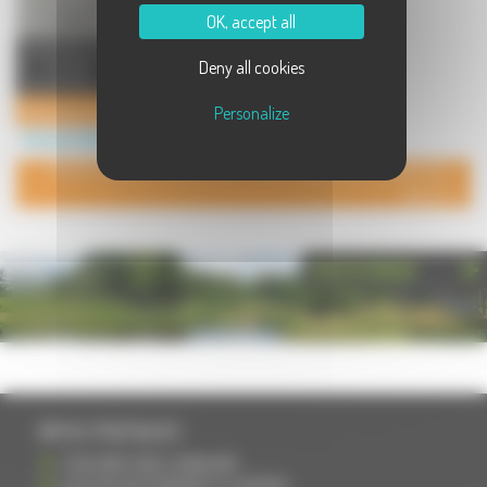
OK, accept all
Praticienne en Relation d'Aide par
Deny all cookies
le toucher massage avec la
spécialisation personne frag ...
Praticienne en Relation d'Aide par le toucher massage et accompagnement à la personne
Personalize
Service à Vallerois le Bois
POUR AJOUTER VOTRE PAGE DANS L'ANNUAIRE, CONTACTEZ-
NOUS
PHOTOTHÈQUE
INFOS PRATIQUES
S'INSCRIRE DANS L'ANNUAIRE
AJOUTER UN ÉVÉNEMENT À L'AGENDA