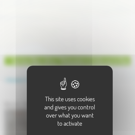
Service Bien-être / Relaxation à Vallerois le Bois
Annuaire
Service
Bien-être / Relaxation
This site uses cookies
Service à Vallerois le Bois
Bien-être / Relaxation à Vallerois le Bois - 1 résultat(s)
and gives you control
over what you want
to activate