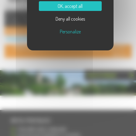
OK, accept all
Notre société effectue des travaux
Deny all cookies
de gros œuvre en neuf et en
rénovation, ainsi que des t ...
Entreprise Cotta
Personalize
Artisanat à Plancher Bas
POUR AJOUTER VOTRE PAGE DANS L'ANNUAIRE, CONTACTEZ-
NOUS
PHOTOTHÈQUE
INFOS PRATIQUES
S'INSCRIRE DANS L'ANNUAIRE
AJOUTER UN ÉVÉNEMENT À L'AGENDA