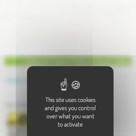
Artisanat Travaux Publics en Haute-Saône
Annuaire
Artisanat
Travaux Publics
This site uses cookies
Artisanat en Haute-Saône
Travaux Publics - 1 résultat(s)
and gives you control
over what you want
to activate