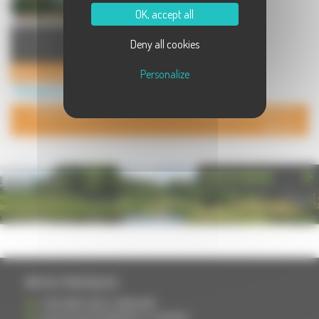
OK, accept all
Dès votre arrivée vous découvrirez
Deny all cookies
votre Gîte Cottage, cosy et agréable
à vivre. D'une sur ...
Gîte Les Tourbières Belmont - Plateau des 1000 Étangs
Personalize
Hébergement à Belmont
POUR AJOUTER VOTRE PAGE DANS L'ANNUAIRE, CONTACTEZ-
NOUS
PHOTOTHÈQUE
INFOS PRATIQUES
S'INSCRIRE DANS L'ANNUAIRE
AJOUTER UN ÉVÉNEMENT À L'AGENDA