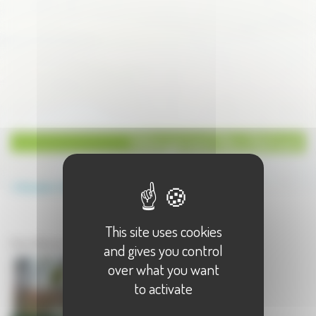
Hébergement Gite à Belmont
Annuaire
Hébergement
Gite
This site uses cookies
Hébergement à Belmont
Gite à Belmont - 1 résultat(s)
and gives you control
over what you want
to activate