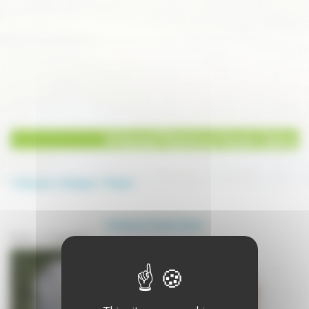
Artisanat Poterie en Haute-Saône
Annuaire
Artisanat
Poterie
Artisanat en Haute-Saône
Poterie - 3 résultat(s)