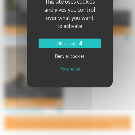
This site uses cookies
and gives you control
ATELIER P'TIT BOUT DE TERRE
Atelier de créations céramiques,
over what you want
Cours de modelage pour enfants
cours et stages. L'atelier accueille
et adultes. Céramique raku ...
adultes et enfants q ...
to activate
Atelier P'tit Bout de Terre. Cours de modelage pour enfants et adultes.
TERRE D'EXPRESSION
Artisanat à Noidans le Ferroux
Artisanat à Arc lès Gray
OK, accept all
Deny all cookies
Personalize
Atelier RAKUKUIT Cours de
sculpture, céramique et poterie
Cours réguliers : - Vesoul ...
Atelier RAKUKUIT
Artisanat à Conflandey
POUR AJOUTER VOTRE PAGE DANS L'ANNUAIRE, CONTACTEZ-
NOUS