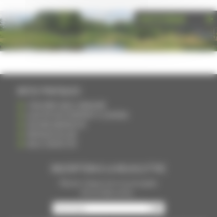
PHOTOTHÈQUE
INFOS PRATIQUES
S'INSCRIRE DANS L'ANNUAIRE
AJOUTER UN ÉVÉNEMENT À L'AGENDA
DEVENIR ANNONCEUR
PARTAGER UN LIEN
NOUS CONTACTER
INSCRIPTION À LA NEWSLETTRE
Recevoir chaque mois nos principales
infos et idées sorties ...