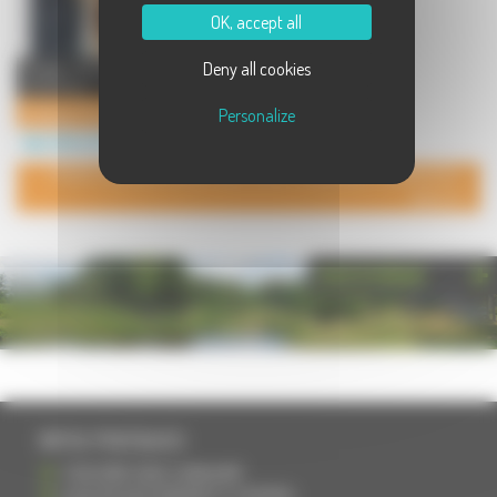
OK, accept all
Deny all cookies
Elevage familial de yorkshire et
chihuahua . ...
o'sborg of love
Personalize
Agriculture à Voray sur l'Ognon
POUR AJOUTER VOTRE PAGE DANS L'ANNUAIRE, CONTACTEZ-
NOUS
PHOTOTHÈQUE
INFOS PRATIQUES
S'INSCRIRE DANS L'ANNUAIRE
AJOUTER UN ÉVÉNEMENT À L'AGENDA