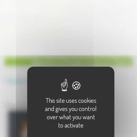
Agriculture Elevage à Voray sur l'Ognon
Annuaire
Agriculture
Elevage
This site uses cookies
Agriculture à Voray sur l'Ognon
Elevage à Voray sur l'Ognon - 1 résultat(s)
and gives you control
over what you want
to activate