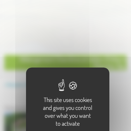
Hébergement Chambres et tables d'hôtes à
Plancher Bas
Annuaire
Hébergement
Chambres et tables d'hôtes
This site uses cookies
Hébergement à Plancher Bas
and gives you control
Chambres et tables d'hôtes à Plancher Bas - 1 résultat(s)
over what you want
to activate