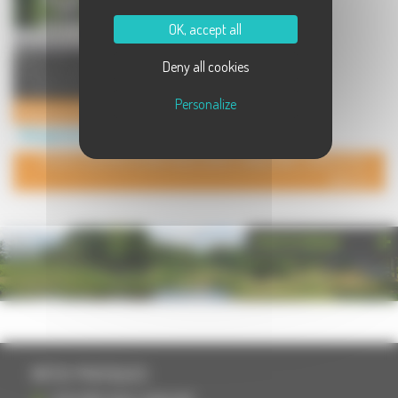
OK, accept all
Maison de caractère du XIX ème à
Deny all cookies
l'entrée du Bourg, avec terrain clos
jouxtant la forêt (s ...
Personalize
Chambres d'hôtes
Hébergement à Plancher Bas
POUR AJOUTER VOTRE PAGE DANS L'ANNUAIRE, CONTACTEZ-
NOUS
PHOTOTHÈQUE
INFOS PRATIQUES