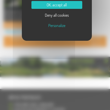
OK, accept all
Hébergement de qualité proche de
Deny all cookies
Besançon dans le département de
la Haute-Saône, Les Egrig ...
Chambres et table d'hôtes de charme en Haute-Saône
Personalize
Hébergement à Cult
POUR AJOUTER VOTRE PAGE DANS L'ANNUAIRE, CONTACTEZ-
NOUS
PHOTOTHÈQUE
INFOS PRATIQUES
S'INSCRIRE DANS L'ANNUAIRE
AJOUTER UN ÉVÉNEMENT À L'AGENDA