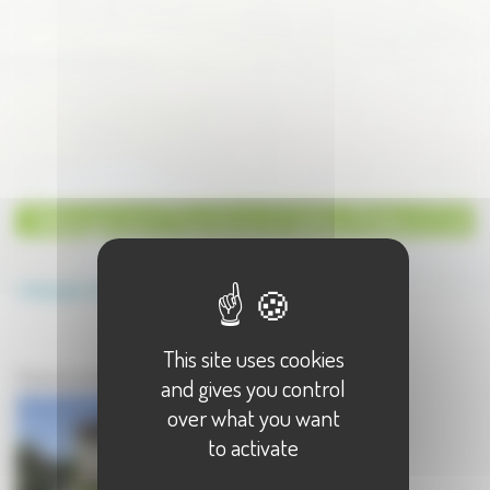
Hébergement Chambres et tables d'hôtes à Cult
Annuaire
Hébergement
Chambres et tables d'hôtes
This site uses cookies
Hébergement à Cult
Chambres et tables d'hôtes à Cult - 1 résultat(s)
and gives you control
over what you want
to activate