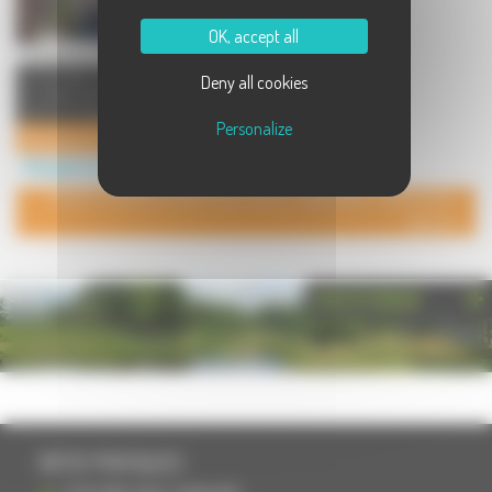
OK, accept all
La Tourelle, Une Chambres d'Hôtes
Deny all cookies
en Haute Saône, région vallonnée
entre les Vosges et le ...
Personalize
Chambres et Table d'Hôtes La Tourelle
Hébergement à Colombotte
POUR AJOUTER VOTRE PAGE DANS L'ANNUAIRE, CONTACTEZ-
NOUS
PHOTOTHÈQUE
INFOS PRATIQUES