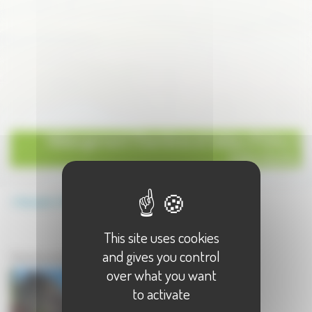
Hébergement Chambres et tables d'hôtes à
Colombotte
Annuaire
Hébergement
Chambres et tables d'hôtes
This site uses cookies
Hébergement à Colombotte
and gives you control
Chambres et tables d'hôtes à Colombotte - 1 résultat(s)
over what you want
to activate