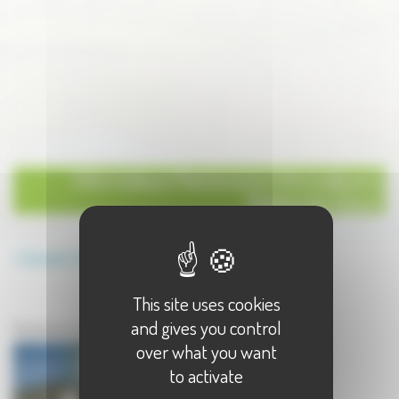
Informatique Maintenance Informatique à
Noidans lès Vesoul
Annuaire
Informatique
Maintenance Informatique
This site uses cookies
Informatique à Noidans lès Vesoul
and gives you control
Maintenance Informatique à Noidans lès Vesoul - 1 résultat(s)
over what you want
to activate