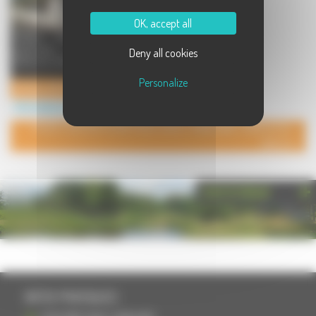
OK, accept all
VESOUL INFORMATIQUE pour
particuliers et professionnels
Deny all cookies
Vente de matériel informatique, a
...
Personalize
VESOUL INFORMATIQUE
Informatique à Noidans lès Vesoul
POUR AJOUTER VOTRE PAGE DANS L'ANNUAIRE, CONTACTEZ-
NOUS
PHOTOTHÈQUE
INFOS PRATIQUES