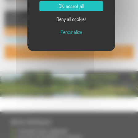
OK, accept all
Formation sur mesure pour
Deny all cookies
l'obtention des permis : - B - AAC -
AM (ancien BSR) - A ...
Auto - Moto - Ecole TRAJECTOIRE
Personalize
Commerces à Scey sur Saône et Saint-Albin
POUR AJOUTER VOTRE PAGE DANS L'ANNUAIRE, CONTACTEZ-
NOUS
PHOTOTHÈQUE
INFOS PRATIQUES
S'INSCRIRE DANS L'ANNUAIRE
AJOUTER UN ÉVÉNEMENT À L'AGENDA