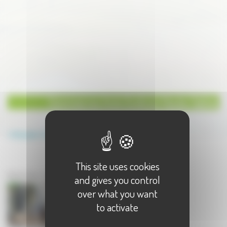
Commerces Auto Ecole en Haute-Saône
Annuaire
Commerces
Auto Ecole
This site uses cookies
Commerces en Haute-Saône
Auto Ecole - 1 résultat(s)
and gives you control
over what you want
to activate