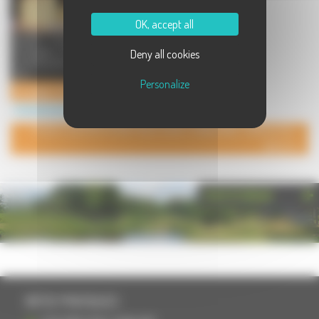
OK, accept all
Société fondée en 1862, la
fromagerie Mauron fabrique et
Deny all cookies
commercialise des fromages et
des ...
Personalize
Fromagerie Mauron
Commerces à Gray la Ville
POUR AJOUTER VOTRE PAGE DANS L'ANNUAIRE, CONTACTEZ-
NOUS
PHOTOTHÈQUE
INFOS PRATIQUES