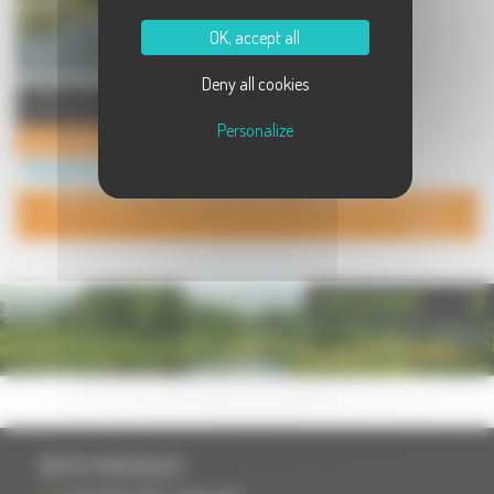
OK, accept all
Deny all cookies
Location de Chalets et Bateaux au
bord de Saône ...
Personalize
Saône Valley, location Chalets et Bateaux
Hébergement à Traves
POUR AJOUTER VOTRE PAGE DANS L'ANNUAIRE, CONTACTEZ-
NOUS
PHOTOTHÈQUE
INFOS PRATIQUES