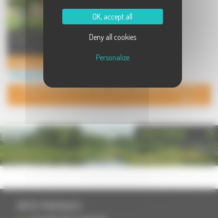
OK, accept all
UN SÉJOUR MAGIQUE ET HORS DU
Deny all cookies
TEMPS ! Hébergements insolites en
Haute-Saône / Bourgogne ...
Personalize
L'Angle du Bonheur
Hébergement à Proiselière et Langle (La)
POUR AJOUTER VOTRE PAGE DANS L'ANNUAIRE, CONTACTEZ-
NOUS
PHOTOTHÈQUE
INFOS PRATIQUES