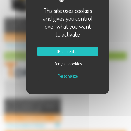
This site uses cookies
and gives you control
Votre agence de communication
over what you want
nouvelle génération C4U propose
de vous accompagner dans l'é ...
to activate
Agence de communication online/offline C4U (See For You)
Communication à Vesoul
OK, accept all
Drone à Vesoul
Deny all cookies
Personalize
T Drone est spécialisé dans la prise
de vue aérienne par drone. Il
réalise des photos et d ...
T Drone - Prestations drone en Haute-Saône
Communication à Vesoul