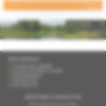
POUR AJOUTER VOTRE PAGE DANS L'ANNUAIRE, CONTACTEZ-
NOUS
PHOTOTHÈQUE
INFOS PRATIQUES
S'INSCRIRE DANS L'ANNUAIRE
AJOUTER UN ÉVÉNEMENT À L'AGENDA
DEVENIR ANNONCEUR
PARTAGER UN LIEN
NOUS CONTACTER
INSCRIPTION À LA NEWSLETTRE
Recevoir chaque mois nos principales