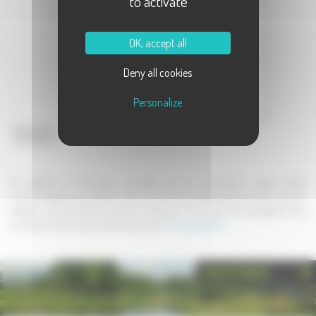
to activate
Message :
OK, accept all
Deny all cookies
Personalize
Envoyer
En validant ce formulaire, j'accepte que les informations saisies soient
communiquées au partenaire dans le cadre de la demande de contact et de la
relation commerciale qui peut en découler. Une copie de sauvegarde sera
envoyée au site www.la-haute-saone.com .
En savoir plus
PHOTOTHÈQUE