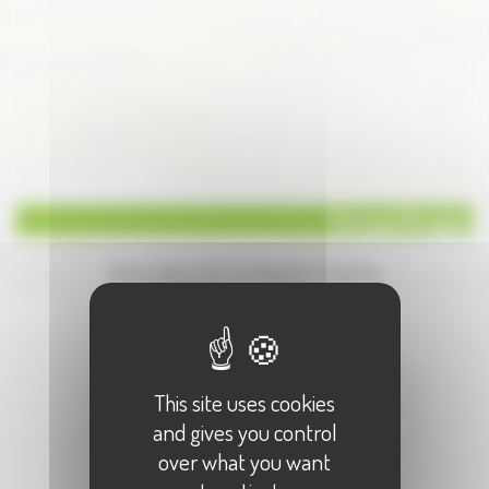
Groupe Burgey
Annuaire de la Haute-Saone
Écrire à :
"Groupe Burgey"
Votre Nom :
This site uses cookies
Votre E-Mail :
and gives you control
over what you want
Objet :