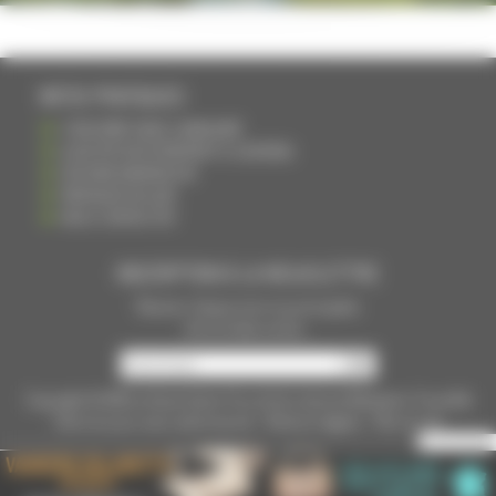
INFOS PRATIQUES
S'INSCRIRE DANS L'ANNUAIRE
AJOUTER UN ÉVÉNEMENT À L'AGENDA
DEVENIR ANNONCEUR
PARTAGER UN LIEN
NOUS CONTACTER
INSCRIPTION À LA NEWSLETTRE
Recevoir chaque mois nos principales
infos et idées sorties ...
Copyright © 2015
La Haute Saône
Tous droits réservés Réalisation
Torop.Net
Site mis à jour avec
wsb.torop.net
-
Mentions légales
-
Plan du site