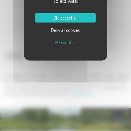
to activate
Message :
OK, accept all
Deny all cookies
Personalize
Envoyer
En validant ce formulaire, j'accepte que les informations saisies soient
communiquées au partenaire dans le cadre de la demande de contact et de la
relation commerciale qui peut en découler. Une copie de sauvegarde sera
envoyée au site www.la-haute-saone.com .
En savoir plus
PHOTOTHÈQUE