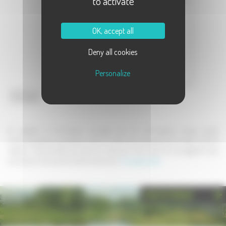
to activate
Message :
OK, accept all
Deny all cookies
Personalize
Envoyer
En validant ce formulaire, j'accepte que les informations saisies soient
communiquées au partenaire dans le cadre de la demande de contact et de la
relation commerciale qui peut en découler. Une copie de sauvegarde sera
envoyée au site www.la-haute-saone.com .
En savoir plus
PHOTOTHÈQUE