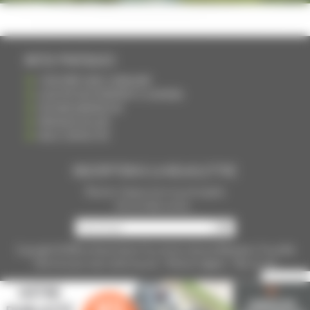
INFOS PRATIQUES
S'INSCRIRE DANS L'ANNUAIRE
AJOUTER UN ÉVÉNEMENT À L'AGENDA
DEVENIR ANNONCEUR
PARTAGER UN LIEN
NOUS CONTACTER
INSCRIPTION À LA NEWSLETTRE
Recevoir chaque mois nos principales
infos et idées sorties ...
Copyright © 2015
La Haute Saône
Tous droits réservés Réalisation
Torop.Net
Site mis à jour avec
wsb.torop.net
-
Mentions légales
-
Plan du site