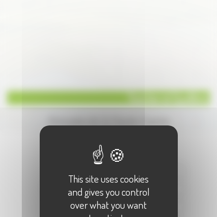
Toucher et Equilibre
Annuaire de la Haute-Saone
Écrire à :
"Toucher et Equilibre"
Votre Nom :
This site uses cookies
Votre E-Mail :
and gives you control
over what you want
Objet :