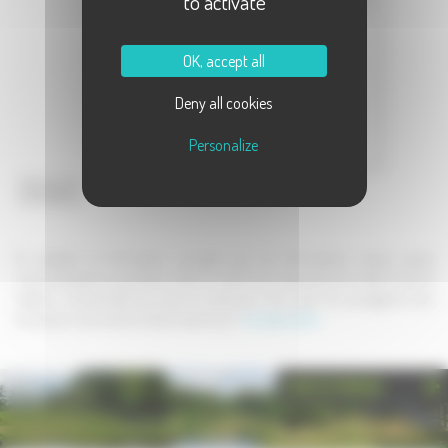
to activate
Message :
OK, accept all
Deny all cookies
Personalize
Envoyer
En validant ce formulaire, j'accepte que les informations saisies soient
communiquées au partenaire dans le cadre de la demande de contact et de la
relation commerciale qui peut en découler. Une copie de sauvegarde sera
envoyée au site www.la-haute-saone.com .
En savoir plus
PHOTOTHÈQUE