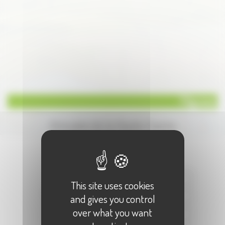
Filigrane
Annuaire de la Haute-Saone
Écrire à :
"Filigrane"
Votre Nom :
This site uses cookies
Votre E-Mail :
and gives you control
over what you want
Objet :