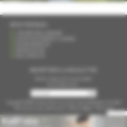
INFOS PRATIQUES
S'INSCRIRE DANS L'ANNUAIRE
AJOUTER UN ÉVÉNEMENT À L'AGENDA
DEVENIR ANNONCEUR
PARTAGER UN LIEN
NOUS CONTACTER
INSCRIPTION À LA NEWSLETTRE
Recevoir chaque mois nos principales
infos et idées sorties ...
Copyright © 2015
La Haute Saône
Tous droits réservés Réalisation
Torop.Net
Site mis à jour avec
wsb.torop.net
-
Mentions légales
-
Plan du site