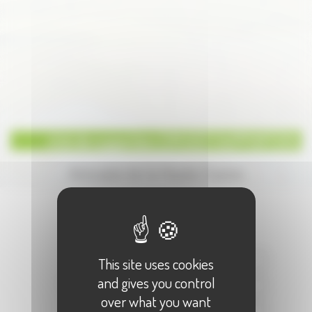
club de supporters O.M.SCEY.SUPPORTERS
Annuaire de la Haute-Saone
Écrire à :
"club de supporters
O.M.SCEY.SUPPORTERS"
Votre Nom :
This site uses cookies
and gives you control
Votre E-Mail :
over what you want
Objet :