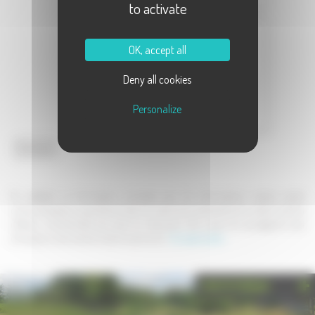
to activate
Message :
OK, accept all
Deny all cookies
Personalize
Envoyer
En validant ce formulaire, j'accepte que les informations saisies soient
communiquées au partenaire dans le cadre de la demande de contact et de la
relation commerciale qui peut en découler. Une copie de sauvegarde sera
envoyée au site www.la-haute-saone.com .
En savoir plus
PHOTOTHÈQUE