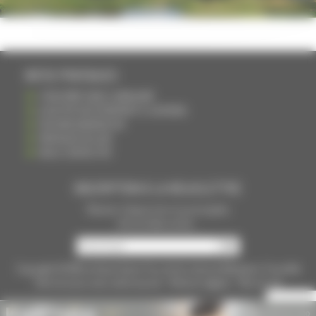
INFOS PRATIQUES
S'INSCRIRE DANS L'ANNUAIRE
AJOUTER UN ÉVÉNEMENT À L'AGENDA
DEVENIR ANNONCEUR
PARTAGER UN LIEN
NOUS CONTACTER
INSCRIPTION À LA NEWSLETTRE
Recevoir chaque mois nos principales
infos et idées sorties ...
Copyright © 2015
La Haute Saône
Tous droits réservés Réalisation
Torop.Net
Site mis à jour avec
wsb.torop.net
-
Mentions légales
-
Plan du site