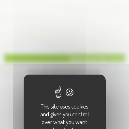
Assurances Gan à Lure
Annuaire de la Haute-Saone
Écrire à :
"Assurances Gan à Lure "
Votre Nom :
This site uses cookies
Votre E-Mail :
and gives you control
over what you want
Objet :