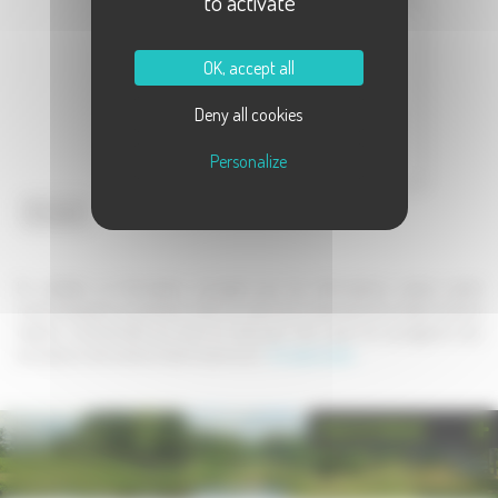
to activate
Message :
OK, accept all
Deny all cookies
Personalize
Envoyer
En validant ce formulaire, j'accepte que les informations saisies soient
communiquées au partenaire dans le cadre de la demande de contact et de la
relation commerciale qui peut en découler. Une copie de sauvegarde sera
envoyée au site www.la-haute-saone.com .
En savoir plus
PHOTOTHÈQUE