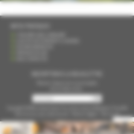
INFOS PRATIQUES
S'INSCRIRE DANS L'ANNUAIRE
AJOUTER UN ÉVÉNEMENT À L'AGENDA
DEVENIR ANNONCEUR
PARTAGER UN LIEN
NOUS CONTACTER
INSCRIPTION À LA NEWSLETTRE
Recevoir chaque mois nos principales
infos et idées sorties ...
Copyright © 2015
La Haute Saône
Tous droits réservés Réalisation
Torop.Net
Site mis à jour avec
wsb.torop.net
-
Mentions légales
-
Plan du site