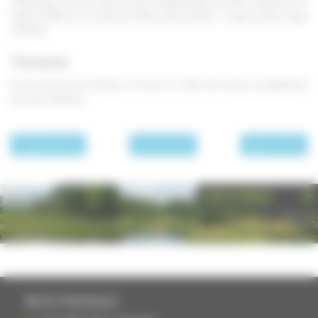
intéressants, dont une chaire en bois sculpté de style Louis XIV, une grille en fer
forgé du 18ème et une statue du 17ème siècle de Saint- Joseph et de la Vierge
à l'Enfant.
Tourisme
Au lieu-dit des Trois-Chênes se trouve un chêne très ancien, probablement
plus que centenaire.
page précédente
Les communes
page suivante
PHOTOTHÈQUE
INFOS PRATIQUES