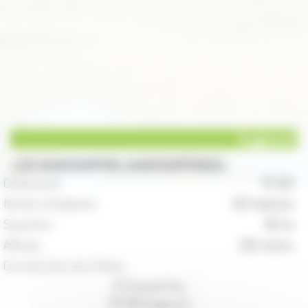
Augicourt
LES AUGICOURTOIS, AUGICOURTOISES
Code postal :
70 500
Nombre d'habitants :
162 habitants
Superficie :
915 ha
Altitude :
260 mètres
Coordonnées de la Mairie :
22 Grande Rue
70 500 Augicourt