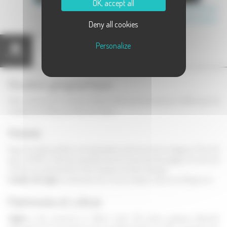
OK, accept all
Communauté de Communes des Hauts du Val de Saône
Canton de Jussey
Deny all cookies
Personalize
Présentation
Carte
Situation géographique
Cette commune du nord de la Haute-Saône est traversée par la D54 et par les
ruisseaux du Grilley et du Bas des Veaux.
Histoire
Augicourt était autrefois une importante commune, dont le seigneur, Pierre III,
signa en 1575 le Traité de neutralité entre la Suisse et la Bourgogne. Un autre de
membre de cette famille fut fait chevalier de Saint-Georges.
Le tabac et la vigne
constituaient alors les principales ressources d'Augicourt.
Patrimoine et culture
L'église
a été construite au 18ème siècle. Elle abrite quelques éléments