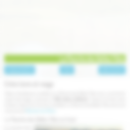
La Planche des Belles Filles
page précédente
A faire
page suivante
Entre terre et neige
Station familiale par excellence, La Planche des Belles Filles est un sommet du
massif des Vosges, culminant à
1 148 mètres d'altitude
. Située à la limite entre
la Haute-Saône et le Territoire de Belfort, la Planche des Belles Filles domine la
commune de
Plancher-les-Mines
.
La Planche des Belles Filles en hiver
Le sommet de la