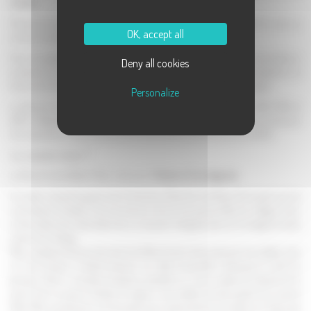
monde
!
Pourquoi ne pas tester le
tubing
, aussi appelé
descente en bouée
? En solo ou
OK, accept all
en duo, le tubing vous emporte pour
64m de descente
.
Pour les adeptes de nature, plusieurs sentiers de
randonnée
sont praticables à
Deny all cookies
la planche et ses alentours. Idéal pour découvrir les paysages, la végétation, la
faune et la flore de cette station située la plus au Sud du massif vosgien.
Personalize
La Planche des Belles Filles a également accueilli durant les étés 2012, 2014 et
2017 le
Tour de France.
De quoi rendre fière les Haut-Saônois ! Une ascension
très réputée en raison de ses 5.9 km de monté à 8.5% et son pic à 20%.
Le saviez-vous ?
La Planche des Belles Filles, c’est aussi
l’histoire d’une légende
.
Un matin, durant la guerre de Trente Ans, Plancher les Mines fût envahi par les
mercenaires Suédois. Sous la terreur, Inès et les jeunes filles du village voisin,
toutes vêtues de robes blanches, se seraient réfugiées dans la montagne boisée,
auprès d’un étang.
Mais, quelques heures plus tard, les filles furent retrouvées par les soldats. Inès
vit une troupe à cheval avancer sur elles lorsqu’elle remarqua le chef du
groupe. Celui-ci s’arrêta et admira, pendant un court instant, la beauté de la
jeune Inès. Le jeune Suédois fit signe à ses soldats de faire grâce aux jeunes
filles. Mais ces derniers ne l’écoutant pas, s’avancèrent en hurlant sur le groupe