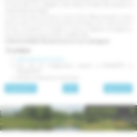
de jeunes filles. Pour échapper à leurs sévices, les belles filles apeurées se
seraient jetées dans l’étang.
Le jeune chef serait alors parti au secours d’Inès. Malheureusement, lorsqu’il
parvint à retirer le corps de la jeune femme de l’étang, celui-ci était sans vie. Il
prit alors une planche, sur laquelle il y inscrit, au poignard, une épitaphe au
nom d’Inès et les autres jeunes filles : les Belles Filles.
La Planche des Belles Filles devrait ainsi son nom à cette légende
.
En pratique
Tarifs à retrouver sur le site >>
Pour plus de renseignements contacter le 03.84.95.71.74 ou
06.81.90.34.76
Buvette et restauration en toute saison
page précédente
A faire
page suivante
PHOTOTHÈQUE