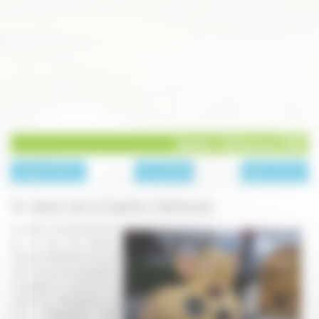
Sainte-Catherine 2015
page précédente
Archives 2015
page suivante
En direct de la Sainte-Catherine
La météo aura été clémente
en ce jour de Sainte-
Catherine 2015. Alors que la
veille encore les exposants
craignaient la pluie et la
neige, les intempéries se
sont finalement fait