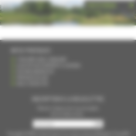
PHOTOTHÈQUE
INFOS PRATIQUES
S'INSCRIRE DANS L'ANNUAIRE
AJOUTER UN ÉVÉNEMENT À L'AGENDA
DEVENIR ANNONCEUR
PARTAGER UN LIEN
NOUS CONTACTER
INSCRIPTION À LA NEWSLETTRE
Recevoir chaque mois nos principales
infos et idées sorties ...
Copyright © 2015
La Haute Saône
Tous droits réservés Réalisation
Torop.Net