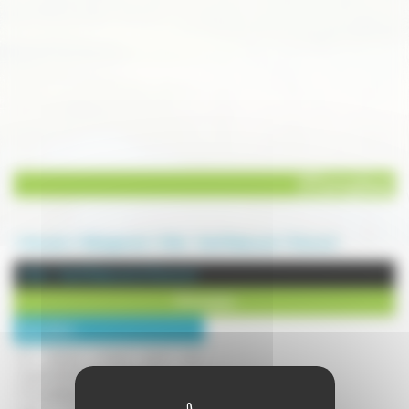
O'Complexe
Annuaire
Hébergement
Hôtel - Hotel Restaurant
Francourt
Hôtel - Hotel Restaurant à Francourt
O'Complexe
Description :
Un espace unique pour vos
évènements et vos vacances !
O'Complexe, c'est une offre globale