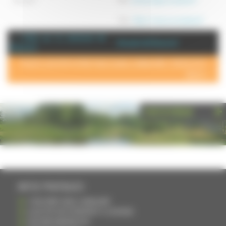
Site :
https://www.ocomplexe.fr
+ d'info sur la commune de :
Annuaire de Francourt
Francourt
POUR AJOUTER VOTRE PAGE DANS L'ANNUAIRE, CONTACTEZ-
NOUS >
PHOTOTHÈQUE
INFOS PRATIQUES
S'INSCRIRE DANS L'ANNUAIRE
AJOUTER UN ÉVÉNEMENT À L'AGENDA
DEVENIR ANNONCEUR