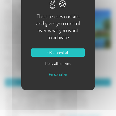
avec :
- Une salle de réception pour
mariages, anniversaires, soirées,
This site uses cookies
évènements privés, associatifs,
professionnels...
and gives you control
- Un hébergement de qualité avec 50
over what you want
couchages, répartis entre des
to activate
chambres et des appartements. Pour
vos invités ou pour des vacances en
Haute-Saône.
OK, accept all
- Un service de restauration avec
menus personnalisables.
- Un espace bien-être SPA avec
Deny all cookies
piscine, hammam, sauna, institut de
beauté...
Personalize
Détails :
Coordonnées :
Forfaits pour les mariages, coffrets
SARL Ô Complexe
cadeaux, bons cadeaux...
6 Rue de l'Egayoir
Nous vous proposons diverses
70180 FRANCOURT
prestations complètes afin de vous
Tel : 06 08 55 61 75
permettre de profiter de tous nos
services !
Mél :
direction@ocomplexe.fr