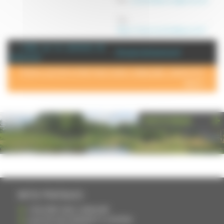
Site :
https://www.moulindeleauvive.fr/
+ d'info sur la commune de :
Annuaire de Lavoncourt
Lavoncourt
POUR AJOUTER VOTRE PAGE DANS L'ANNUAIRE, CONTACTEZ-
NOUS >
PHOTOTHÈQUE
INFOS PRATIQUES
S'INSCRIRE DANS L'ANNUAIRE
AJOUTER UN ÉVÉNEMENT À L'AGENDA