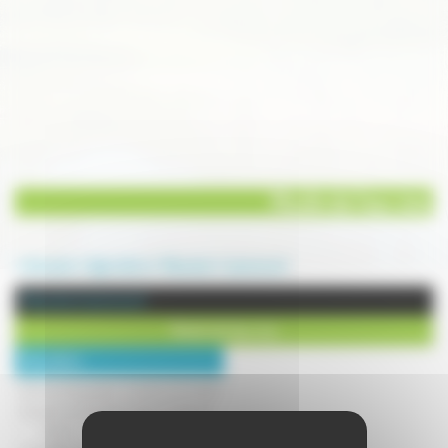
Moulin de l'eau vive
Annuaire
Agriculture
Meunerie
Lavoncourt
Meunerie à Lavoncourt
Moulin de l'eau vive
Description :
Farines artisanales, moules à la meule
de pierre et transformées à la ferme :
- Farine de blé polyvalentes,