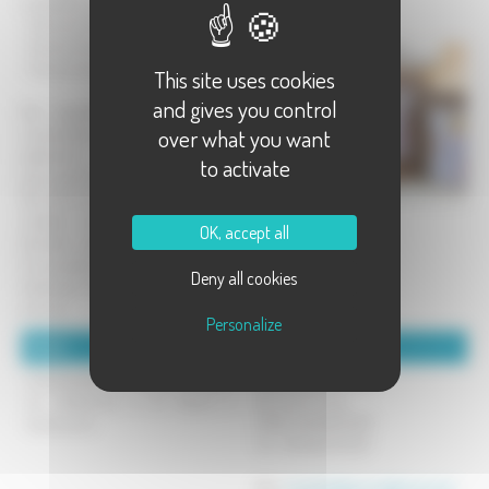
complètes ou intégrales.
- Farines de seigle type 85.
- Farines de sarrasin.
- Farines de maïs.
This site uses cookies
and gives you control
Des ingrédients naturels et sans
over what you want
conservateur, parfaits pour vos
pâtisseries, boulangeries, crêpes,
to activate
pains, gaufres...
Nos farines sont produites à partir de
céréales produites sur la ferme
OK, accept all
familiale avec une Agriculture de
Conservation, puis moulues
Deny all cookies
lentement afin de conserver leurs
arômes.
Personalize
Détails :
Coordonnées :
Commandez vos farines en ligne
Moulin de l'Eau Vive
ou retirez-les à la ferme à
Route de Tincey
Lavoncourt.
70120 LAVONCOURT
Tel : 06.08.03.76.57
Mél :
moulindeleauvive@torop.net