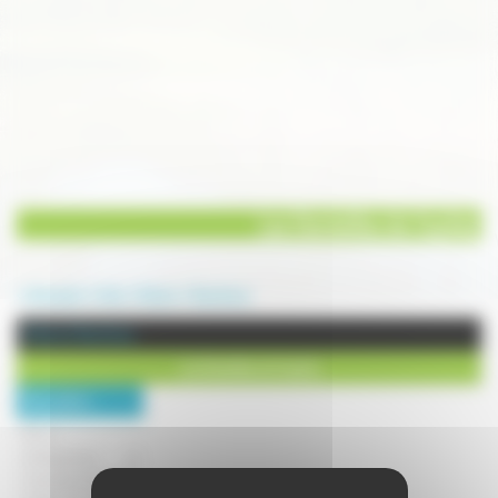
Les Dentelles de Sophie
Annuaire
Arts
Divers
Vauchoux
Divers à Vauchoux
Les Dentelles de Sophie
Description :
Micro-
entrepreneur , je
crée des articles de