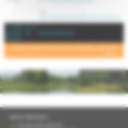
Site :
https://www.etsy.com/shop/AuxBonheursDeMinerve
+ d'info sur la
commune de :
Annuaire de Vauchoux
Vauchoux
POUR AJOUTER VOTRE PAGE DANS L'ANNUAIRE, CONTACTEZ-
NOUS >
PHOTOTHÈQUE
INFOS PRATIQUES
S'INSCRIRE DANS L'ANNUAIRE