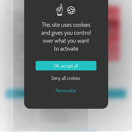
mode en dentelle
aux fuseaux
(bijoux,sacs à
main,éventails)
This site uses cookies
D'autre part,je
réalise ,sur
and gives you control
commande,des
over what you want
rideaux en dentelle
to activate
de crochet,dont les
modèles
disponibles actuels
OK, accept all
sont à découvrir
sur ma boutique
Etsy.
Deny all cookies
Bonne visite.
Personalize
Détails :
Coordonnées :
Je serai présente
Pfenninger Sophie
les 9et10 juin à
15 Grande Rue
LEte des Artisans
70170 Vauchoux
situé à la Verrerie
Tel : 0689543893
de Passavant la
Rochère
Mél :
minerve.pfenninger@orange.fr