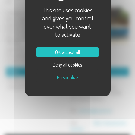
sol.
This site uses cookies
L'entreprise Pro'Bois est spécialisée
and gives you control
dans le négoce des produits en bois :
over what you want
piscines, terrasses, parquets, etc.
Forte son expérience de plus 20 ans
to activate
dans les métiers du bois, l'équipe de
PRO'BOIS vous propose son
expérience avec son offre
OK, accept all
d'accessoires, ainsi que de nombreux
conseils d'entretien.
Deny all cookies
Détails :
Coordonnées :
Personalize
Piscines hors sol en bois de
Piscines Bois
marques Cerland et Gardipool
Pro Bois - ZI Rue des Saules
70000 NOIDANS-LES-VESOUL
Tel : 03 84 76 86 43
Mél :
probois@laposte.net
Site :
http://www.piscines-
bois.biz/