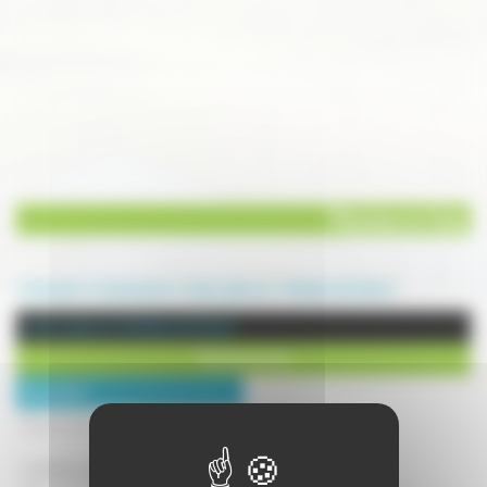
Piscines en bois
Annuaire
Commerces
Loisirs, plein air
Noidans lès Vesoul
Loisirs, plein air à Noidans lès Vesoul
Piscines en bois
Description :
Des piscines à vivre avec Pro'Bois...
Installation de piscines en bois hors-