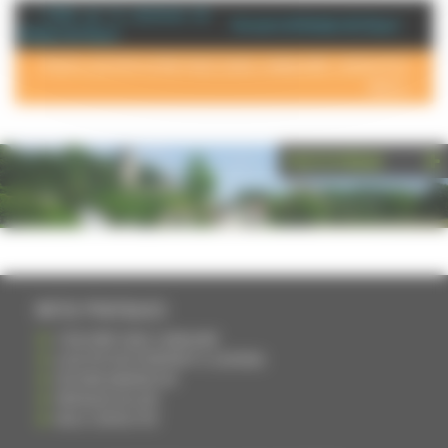
+ d'info sur la commune de :
Annuaire de Noidans lès Vesoul
Noidans lès Vesoul
POUR AJOUTER VOTRE PAGE DANS L'ANNUAIRE, CONTACTEZ-
NOUS >
PHOTOTHÈQUE
INFOS PRATIQUES
S'INSCRIRE DANS L'ANNUAIRE
AJOUTER UN ÉVÉNEMENT À L'AGENDA
DEVENIR ANNONCEUR
PARTAGER UN LIEN
NOUS CONTACTER