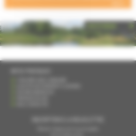
NOUS >
PHOTOTHÈQUE
INFOS PRATIQUES
S'INSCRIRE DANS L'ANNUAIRE
AJOUTER UN ÉVÉNEMENT À L'AGENDA
DEVENIR ANNONCEUR
PARTAGER UN LIEN
NOUS CONTACTER
INSCRIPTION À LA NEWSLETTRE
Recevoir chaque mois nos principales
infos et idées sorties ...