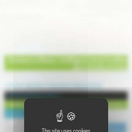
Boutique Le Besson : Outillage et consommables
pour la forêt et le bois
Annuaire
Agriculture
Vente directe
Noidans lès Vesoul
Vente directe à Noidans lès Vesoul
Boutique Le Besson : Outillage et consommables pour la forêt et le bois
Description :
La société BESSON est une
entreprise familiale qui propose une
This site uses cookies