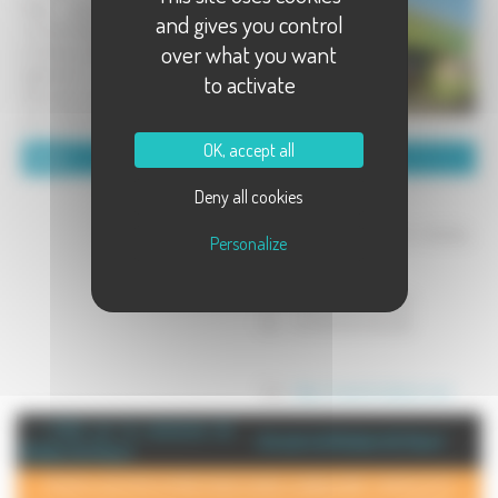
large gamme d'outils et de
and gives you control
consommables pour les
over what you want
professionnels du bois et est
également le leader français de la
to activate
fabrication de plaquettes en plastique
pour l'identification des grumes ...
OK, accept all
Détails :
Coordonnées :
Le Besson SAS
Deny all cookies
Impasse des Tussilages
70 000 NOIDANS LES VESOUL
Personalize
(FRANCE)
Tel : +33 (0)3 84 750 200
Fax : +33 (0)3 84 750 250
Site :
http://www.le-besson.com
+ d'info sur la commune de :
Annuaire de Noidans lès Vesoul
Noidans lès Vesoul
POUR AJOUTER VOTRE PAGE DANS L'ANNUAIRE, CONTACTEZ-