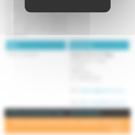
parking et on peut mettre des motos
et des vélos dans notre garage.
Sur notre grand terrain, bordant la
rivière, il y a plusieurs possibilités de
jouir du calme et dun panorama
exceptionnel.
Détails :
Coordonnées :
Tarifs sur demande.
Bergmans Marcel et Meggy
92 Impasse du Tissage
Le Volvet
70270 Fresse
Tel : 03.84.63.31.59
Mél :
bergmans@giteslecreux.com
Site :
http://www.giteslecreux.com
+ d'info sur la commune de : Fresse
Annuaire de Fresse
POUR AJOUTER VOTRE PAGE DANS L'ANNUAIRE, CONTACTEZ-
NOUS >