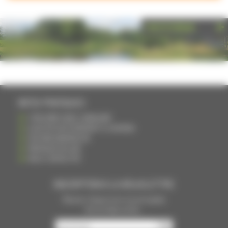
PHOTOTHÈQUE
INFOS PRATIQUES
S'INSCRIRE DANS L'ANNUAIRE
AJOUTER UN ÉVÉNEMENT À L'AGENDA
DEVENIR ANNONCEUR
PARTAGER UN LIEN
NOUS CONTACTER
INSCRIPTION À LA NEWSLETTRE
Recevoir chaque mois nos principales
infos et idées sorties ...