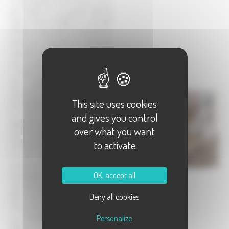
ci sont équipés dune cuisine, un w.c.
plus lavabo et une grande salle de
séjour en bas. À létage il y a une salle
de bains comprenant une douche, un
lavabo et un deuxième w.c. et encore
2 grandes chambres à coucher. Il y a
aussi un gîte pour 2 personnes avec
le même comfort. Nous avons aussi
deux chambres d'hôtes pour 6
personnes en total. Nous offrons
This site uses cookies
aussi table d'hôtes.
Le matin nous pouvons à votre
and gives you control
demande vous approvisionner en
over what you want
pain frais et en croissants. Si vous le
to activate
souhaitez nous pouvons aussi servir
le petit déjeuner dans la salle
commune, la Salle du Creux. La
OK, accept all
boulangerie et lépicerie du village
sont à prox. 500 m. si vous voulez y
aller vous-même. Dans La Salle du
Deny all cookies
Creux vous trouverez un téléphone,
un ordinateur avec internet et une
Personalize
télévision. Nous avons un grand privé