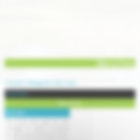
Gîtes Le Creux
Annuaire
Hébergement
Gite
Fresse
Gite à Fresse
Gîtes Le Creux
Description :
Nous avons deux gîtes qui sont
aménagés en duplex et peuvent
acceuillir jusqu'à 6 personnes. Ceux-