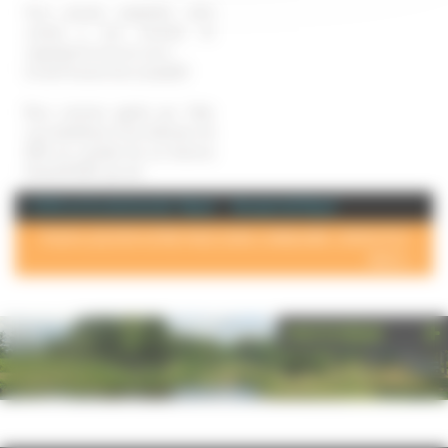
Vous pouvez suspendre votre
contrat à tout moment, en
respectant le mois en cours.
Un tarif horaire très compétitif
Nous sommes agréés par l'état,
vous bénéficiez d'une réduction de
50% du montant de vos factures
(limite 15 000  par an).
+ d'info sur la commune de : Vesoul
Annuaire de Vesoul
POUR AJOUTER VOTRE PAGE DANS L'ANNUAIRE, CONTACTEZ-
NOUS >
PHOTOTHÈQUE