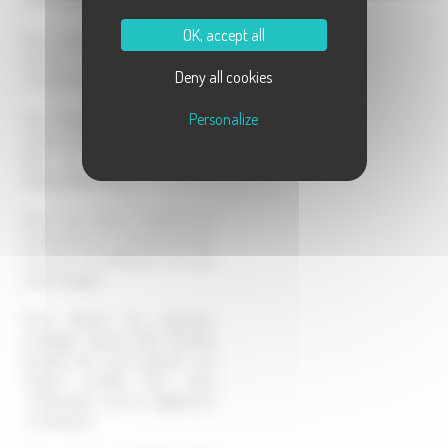
OK, accept all
Nous prenons tout en charge.
Aucune relation d'argent avec
Deny all cookies
votre aide ménagère
Personalize
Nous établissons les fiches de paie,
versons salaires et charges sociales.
Plus de soucis d'assurance
Responsabilité Civile
Nous vous faisons bénéficier de
l'assurance d'un professionnel. Plus
de soucis de fidélisation de votre
aide ménagère
Nous offrons de nombreux
avantages sociaux (CDI, Mutuelle
gratuite, etc...) pour garantir une
relation durable avec notre
collaborateur. Aucun engagement
contraignant