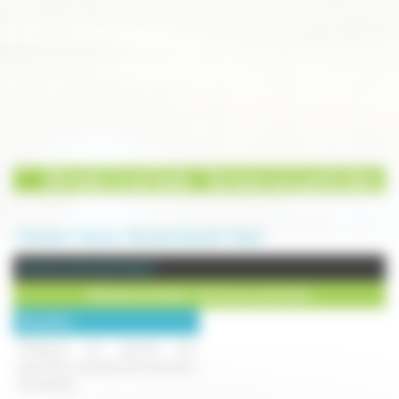
A2micile, la vie facile - Services aux particuliers
Annuaire
Service
Services à domicile
Vesoul
Services à domicile à Vesoul
A2micile, la vie facile - Services aux particuliers
Description :
Entreprise de services aux
particuliers proposant des services à
domicile de :