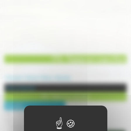
FTS - Travaux sur cuves à fioul
Annuaire
Service
Divers
Ovanches
Divers à Ovanches
FTS - Travaux sur cuves à fioul
Description :
Nous sommes spécialisés dans les
travaux sur les cuves à fioul :
- Dégazage par extraction d’air.