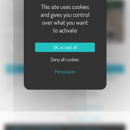
- Nettoyage des cuves enterrées ou
This site uses cookies
en vue d'une réutilisation.
- Neutralisation au béton.
and gives you control
- Découpage des cuves aériennes en
over what you want
cave ou en sous-sol.
to activate
Nous intervenons sur les cuves à fioul
domestique ou de gazole, aériennes
OK, accept all
ou enterrées, en acier ou en
plastique, conformément aux
règlementations en vigueur.
Deny all cookies
Détails :
Coordonnées :
Personalize
Interventions en en Bourgogne
EURL Fourbanne Tous Services
Franche-Comté et dans le Grand
5 Rue de la Roque
Est.
70360 OVANCHES
Tel : 03 84 74 37 60
Mél :
cuve.fc@orange.fr
Site :
https://cuvefts.fr
+ d'info sur la commune de :