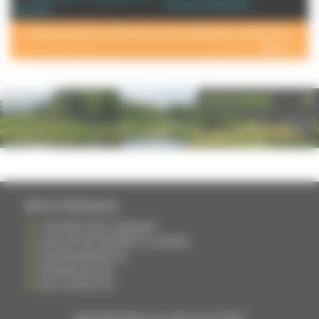
Annuaire de Ovanches
Ovanches
POUR AJOUTER VOTRE PAGE DANS L'ANNUAIRE, CONTACTEZ-
NOUS >
PHOTOTHÈQUE
INFOS PRATIQUES
S'INSCRIRE DANS L'ANNUAIRE
AJOUTER UN ÉVÉNEMENT À L'AGENDA
DEVENIR ANNONCEUR
PARTAGER UN LIEN
NOUS CONTACTER