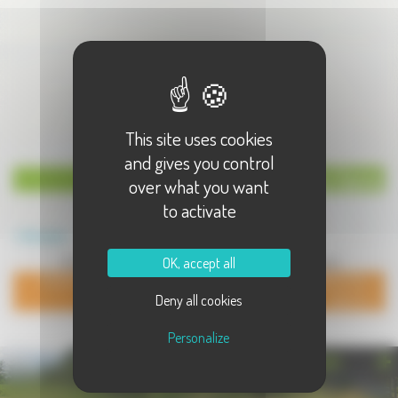
This site uses cookies
and gives you control
Annuaire de la Haute-Saone
over what you want
to activate
Annuaire
OK, accept all
Pas d'enregistrement dans cette catégorie pour le moment
POUR AJOUTER VOTRE PAGE DANS L'ANNUAIRE, CONTACTEZ-
Deny all cookies
NOUS
Personalize
PHOTOTHÈQUE