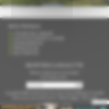
INFOS PRATIQUES
S'INSCRIRE DANS L'ANNUAIRE
AJOUTER UN ÉVÉNEMENT À L'AGENDA
DEVENIR ANNONCEUR
PARTAGER UN LIEN
NOUS CONTACTER
INSCRIPTION À LA NEWSLETTRE
Recevoir chaque mois nos principales
infos et idées sorties ...
Copyright © 2015
La Haute Saône
Tous droits réservés Réalisation
Torop.Net
Site mis à jour avec
wsb.torop.net
-
Mentions légales
-
Plan du site