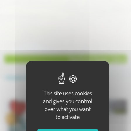
Sports en Haute-Saône
Annuaire
Sports
This site uses cookies
Sports en Haute-Saône
and gives you control
over what you want
to activate