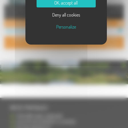
OK, accept all
Club de Gym Cardio Centre Social
Découverte de la Voile sur le plan
et Culturel Georges Taiclet Séances
d'eau de la Saline à Lure sur
Deny all cookies
de groupe encad ...
dériveur, catamaran et pl ...
GYM CARDIO LUXEUIL
Club Nautique du Pays de Lure
Personalize
Sports à Luxeuil les Bains
Sports à Lure
POUR AJOUTER VOTRE PAGE DANS L'ANNUAIRE, CONTACTEZ-
NOUS
PHOTOTHÈQUE
INFOS PRATIQUES
S'INSCRIRE DANS L'ANNUAIRE
AJOUTER UN ÉVÉNEMENT À L'AGENDA
DEVENIR ANNONCEUR