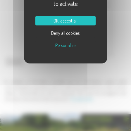
to activate
Message :
OK, accept all
Deny all cookies
Personalize
Envoyer
En validant ce formulaire, j'accepte que les informations saisies soient
communiquées au partenaire dans le cadre de la demande de contact et de la
relation commerciale qui peut en découler. Une copie de sauvegarde sera
envoyée au site www.la-haute-saone.com .
En savoir plus
PHOTOTHÈQUE