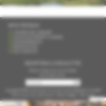
INFOS PRATIQUES
S'INSCRIRE DANS L'ANNUAIRE
AJOUTER UN ÉVÉNEMENT À L'AGENDA
DEVENIR ANNONCEUR
PARTAGER UN LIEN
NOUS CONTACTER
INSCRIPTION À LA NEWSLETTRE
Recevoir chaque mois nos principales
infos et idées sorties ...
Copyright © 2015
La Haute Saône
Tous droits réservés Réalisation
Torop.Net
Site mis à jour avec
wsb.torop.net
-
Mentions légales
-
Plan du site