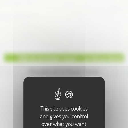
Salle de séminaire 'cocon' - ' Le nid qui danse'
Annuaire de la Haute-Saone
Écrire à :
"Salle de séminaire 'cocon' - ' Le nid
qui danse'"
Votre Nom :
This site uses cookies
and gives you control
Votre E-Mail :
over what you want
Objet :