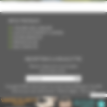
INFOS PRATIQUES
S'INSCRIRE DANS L'ANNUAIRE
AJOUTER UN ÉVÉNEMENT À L'AGENDA
DEVENIR ANNONCEUR
PARTAGER UN LIEN
NOUS CONTACTER
INSCRIPTION À LA NEWSLETTRE
Recevoir chaque mois nos principales
infos et idées sorties ...
Copyright © 2015
La Haute Saône
Tous droits réservés Réalisation
Torop.Net
Site mis à jour avec
wsb.torop.net
-
Mentions légales
-
Plan du site