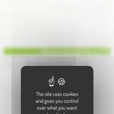
Gîte de compostelle Marnay (70)
Annuaire de la Haute-Saone
Écrire à :
"Gîte de compostelle Marnay (70)"
Votre Nom :
This site uses cookies
Votre E-Mail :
and gives you control
over what you want
Objet :