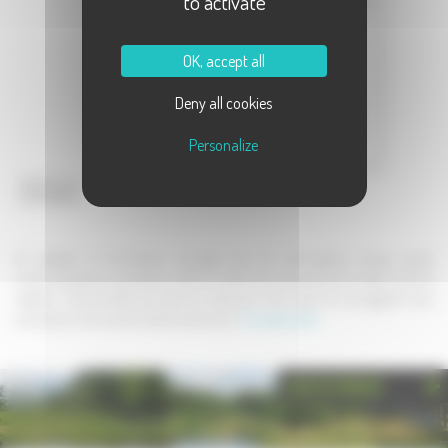
to activate
Message :
OK, accept all
Deny all cookies
Personalize
Envoyer
En validant ce formulaire, j'accepte que les informations saisies soient
communiquées au partenaire dans le cadre de la demande de contact et de la
relation commerciale qui peut en découler. Une copie de sauvegarde sera
envoyée au site www.la-haute-saone.com .
En savoir plus
PHOTOTHÈQUE