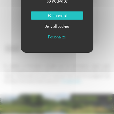
to activate
Message :
OK, accept all
Deny all cookies
Personalize
Envoyer
En validant ce formulaire, j'accepte que les informations saisies soient
communiquées au partenaire dans le cadre de la demande de contact et de la
relation commerciale qui peut en découler. Une copie de sauvegarde sera
envoyée au site www.la-haute-saone.com .
En savoir plus
PHOTOTHÈQUE