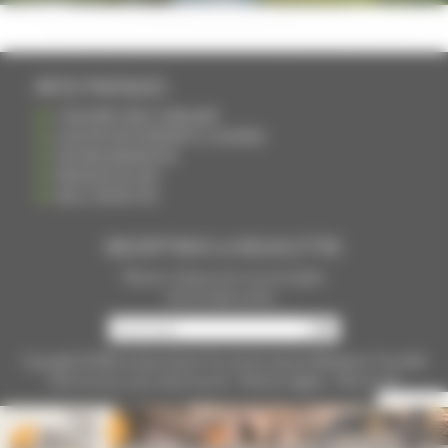
INFOS PRATIQUES
S'INSCRIRE DANS L'ANNUAIRE
AJOUTER UN ÉVÉNEMENT À L'AGENDA
DEVENIR ANNONCEUR
PARTAGER UN LIEN
NOUS CONTACTER
INSCRIPTION À LA NEWSLETTRE
Recevoir chaque mois nos principales
infos et idées sorties ...
Copyright © 2015
La Haute Saône
Tous droits réservés Réalisation
Torop.Net
Site mis à jour avec
wsb.torop.net
-
Mentions légales
-
Plan du site