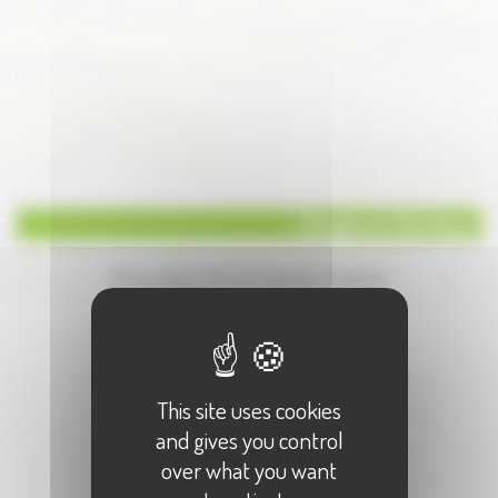
L'Angle du Bonheur
Annuaire de la Haute-Saone
Écrire à :
"L'Angle du Bonheur"
Votre Nom :
This site uses cookies
Votre E-Mail :
and gives you control
over what you want
Objet :