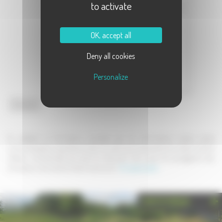
to activate
Message :
OK, accept all
Deny all cookies
Personalize
Envoyer
En validant ce formulaire, j'accepte que les informations saisies soient
communiquées au partenaire dans le cadre de la demande de contact et de la
relation commerciale qui peut en découler. Une copie de sauvegarde sera
envoyée au site www.la-haute-saone.com .
En savoir plus
PHOTOTHÈQUE