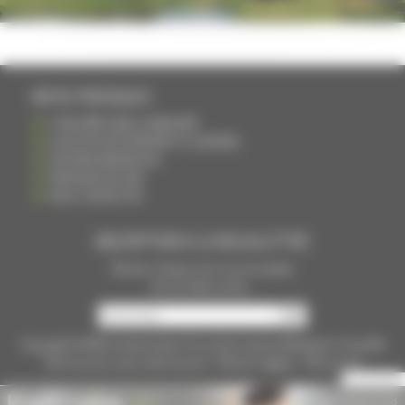
INFOS PRATIQUES
S'INSCRIRE DANS L'ANNUAIRE
AJOUTER UN ÉVÉNEMENT À L'AGENDA
DEVENIR ANNONCEUR
PARTAGER UN LIEN
NOUS CONTACTER
INSCRIPTION À LA NEWSLETTRE
Recevoir chaque mois nos principales
infos et idées sorties ...
Copyright © 2015
La Haute Saône
Tous droits réservés Réalisation
Torop.Net
Site mis à jour avec
wsb.torop.net
-
Mentions légales
-
Plan du site