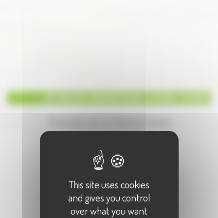
JEUNESSE ANIMATIONS LOISIRS CORRE
Annuaire de la Haute-Saone
Écrire à :
"JEUNESSE ANIMATIONS LOISIRS
CORRE"
Votre Nom :
This site uses cookies
and gives you control
Votre E-Mail :
over what you want
Objet :