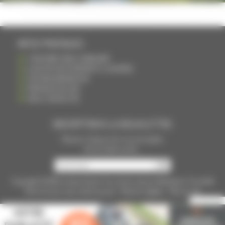
INFOS PRATIQUES
S'INSCRIRE DANS L'ANNUAIRE
AJOUTER UN ÉVÉNEMENT À L'AGENDA
DEVENIR ANNONCEUR
PARTAGER UN LIEN
NOUS CONTACTER
INSCRIPTION À LA NEWSLETTRE
Recevoir chaque mois nos principales
infos et idées sorties ...
Copyright © 2015
La Haute Saône
Tous droits réservés Réalisation
Torop.Net
Site mis à jour avec
wsb.torop.net
-
Mentions légales
-
Plan du site