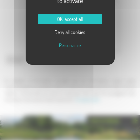
to activate
Message :
OK, accept all
Deny all cookies
Personalize
Envoyer
En validant ce formulaire, j'accepte que les informations saisies soient
communiquées au partenaire dans le cadre de la demande de contact et de la
relation commerciale qui peut en découler. Une copie de sauvegarde sera
envoyée au site www.la-haute-saone.com .
En savoir plus
PHOTOTHÈQUE