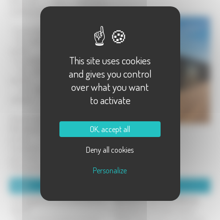
Découvrez nos réalisations
contemporaines et éco-responsables
:
- Un procédé constructif innovant,
- Des matières premières de haute
qualité,
This site uses cookies
- Une rapidité d'exécution unique,
- Des performances énergétiques
and gives you control
avérées,
over what you want
- Une démarche écologique et
to activate
solidaire.
Située à Saint-Loup sur Semouse, la
OK, accept all
Manufacture des Usines Réunies
produit des constructions
modulaires pour l'habitat des
Deny all cookies
particuliers, l'accueil du public,
l'hébergement touristique...
Personalize
Détails :
Coordonnées :
Les engagements de la Manufacture
Manufacture des Usines Réunies
des UR :
4 bis Avenue Christiane Jansen
- Des structures livrées en 4 mois,
70800 Saint-Loup-sur-Semouse