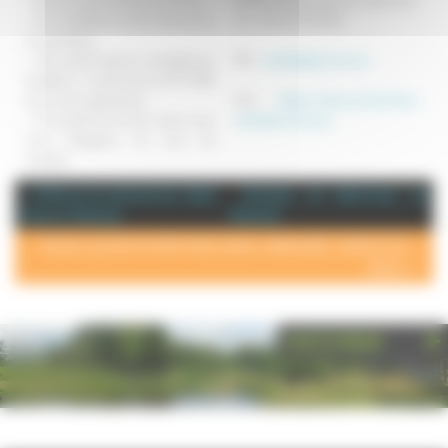
- Une installation et des finitions en
Tel : 09 63 57 20 80
une semaine,
- Des performances énergétiques
Mél :
contact@scicmur.eu
(isolation...) conformes à la RT 2012
et normes supérieures,
Site :
https://www.construction-
- Un projet livré clé en main, nous
modulaire-bois.eu
nous chargeons du suivi de
chantier.
+ d'info sur la commune de : Saint-
Annuaire de Saint-Loup sur
Loup sur Semouse
Semouse
POUR AJOUTER VOTRE PAGE DANS L'ANNUAIRE, CONTACTEZ-
NOUS >
PHOTOTHÈQUE