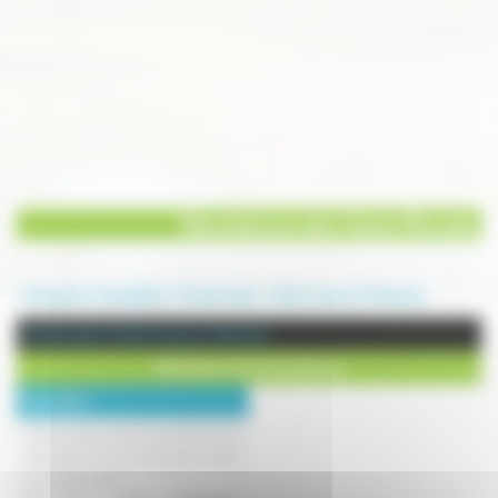
Manufacture des Usines Réunies
Annuaire
Immobilier
Constructeur
Saint-Loup sur Semouse
Constructeur à Saint-Loup sur Semouse
Manufacture des Usines Réunies
Description :
La Manufacture des Usines Réunies, le
spécialiste d'une construction en bois
accessible à tous.