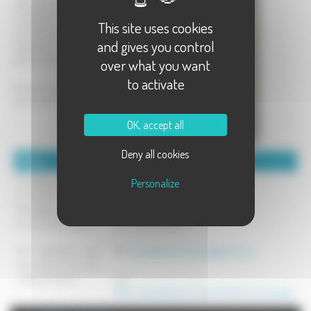
disponible dans la vente,
l'installation, la
This site uses cookies
maintenance et la
and gives you control
réparation de votre
adoucisseur d'eau.
over what you want
to activate
Une eau pure et douce
pour toute la famille.
OK, accept all
Deny all cookies
Détails :
Coordonnées :
Se déplace sur toute
Howald Johann
Personalize
la Franche-Comté, la
5 rue du Faubourg
Bourgogne et l'Alsace
70130 Vellexon
sur un simple appel.
Tel : 0789673898
Sur demande vient
Mél :
aquadjoadoucisseurs@gmail.com
vous voir où que vous
soyez en France !
Site :
https://aquadjoadoucisseur.wixsite.com/aquadjo