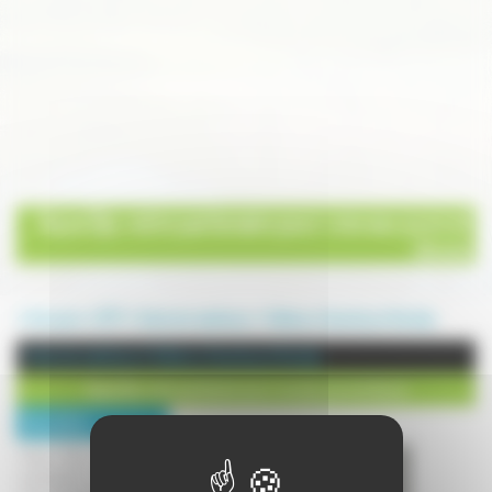
Aqua Djo, votre partenaire pour une eau pure et
douce
Annuaire
BTP
Vente de matériaux
Vellexon, Queutrey et Vaudey
Vente de matériaux à Vellexon, Queutrey et Vaudey
Aqua Djo, votre partenaire pour une eau pure et douce
Description :
Aqua Djo c'est votre
partenaire sérieux et