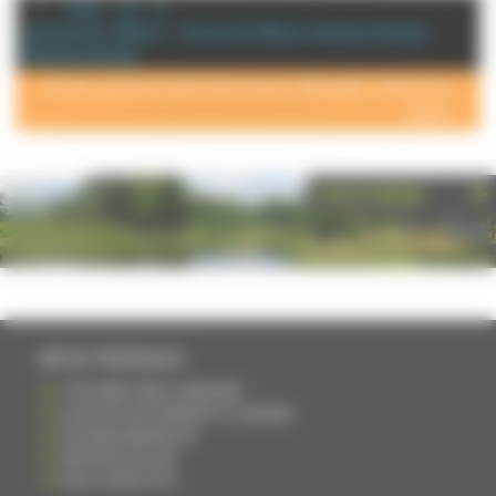
+ d'info sur la
commune de : Vellexon,
Annuaire de Vellexon, Queutrey et Vaudey
Queutrey et Vaudey
POUR AJOUTER VOTRE PAGE DANS L'ANNUAIRE, CONTACTEZ-
NOUS >
PHOTOTHÈQUE
INFOS PRATIQUES
S'INSCRIRE DANS L'ANNUAIRE
AJOUTER UN ÉVÉNEMENT À L'AGENDA
DEVENIR ANNONCEUR
PARTAGER UN LIEN
NOUS CONTACTER