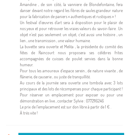
Amandine , de son côté, la vanniere de Blondefontaine, fera
danser devant notre regard les fibres de saules grandeur nature
pour la fabrication de paniers « authentiques et rustiques » !
Un festival d’œuvres d’art sera à disposition pour le plaisir de
nos yeux et pour retrouver les vraies valeurs du savoir-faire . Un
objet n’est pas seulement un objet, c’est aussi une histoire , un
lien , une transmission , une valeur humaine.
La buvette sera ouverte et Melita , la présidente du comité des
fêtes de Raincourt nous proposera ses célèbres frites
accompagnées de cuisses de poulet servies dans la bonne
humeur.
Pour tous les amoureux d’espace serein , de nature vivante , de
flânerie, de causerie , ou juste de tranquillité.
Au cours de la journée sera ouverte une tombola avec 3 lots
principaux et des lots de récompenses pour chaque participant !
Pour réserver un emplacement pour exposer ou pour une
démonstration en live , contacter Sylvie : 0772116246
Le prix de l’emplacement est sur don libre à partir de 1 € .
À très vite !