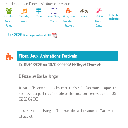
en cliquant sur l'une des icônes ci-dessous.
Toutes les
Brocantes,
Concerts,
Divers
Expositions,
Fêtes, Jeux,
Sports
Théâtre,
catégories
Salons,
Musique
Visites
Animations,
Cirque,
Foires
Festivals
Danse
Juin 2026
téléchargez au format PDF
Fêtes, Jeux, Animations, Festivals
Du 16/01/2026 au 30/06/2026 à Mailley et Chazelot
D Pizzas au Bar Le Hangar
A partir 16 janvier tous les mercredis soir Dan vous proposera
ses pizzas à partir de 18h (de préférence sur réservation au 09
62 52 64 06)
Lieu : Bar Le Hangar, 19b rue de la fontaine à Mailley-et-
Chazelot,