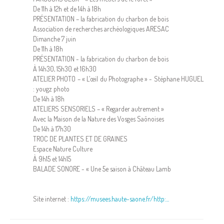
De 11h à 12h et de 14h à 18h
PRÉSENTATION – la fabrication du charbon de bois
Association de recherches archéologiques ARESAC
Dimanche 7 juin
De 11h à 18h
PRÉSENTATION - la fabrication du charbon de bois
À 14h30, 15h30 et 16h30
ATELIER PHOTO – « L’œil du Photographe » - Stéphane HUGUEL
: yougz photo
De 14h à 18h
ATELIERS SENSORIELS – « Regarder autrement »
Avec la Maison de la Nature des Vosges Saônoises
De 14h à 17h30
TROC DE PLANTES ET DE GRAINES
Espace Nature Culture
À 9h15 et 14h15
BALADE SONORE - « Une 5e saison à Château Lamb
Site internet :
https://musees.haute-saone.fr/http:...