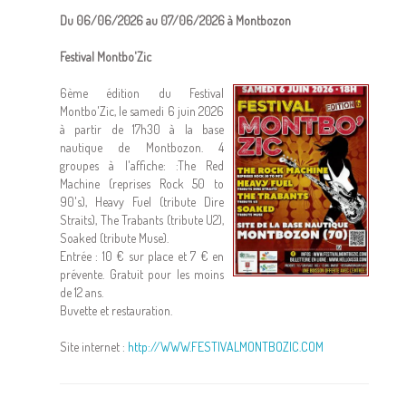
Du 06/06/2026 au 07/06/2026 à Montbozon
Festival Montbo'Zic
6ème édition du Festival
Montbo'Zic, le samedi 6 juin 2026
à partir de 17h30 à la base
nautique de Montbozon. 4
groupes à l'affiche: :The Red
Machine (reprises Rock 50 to
90's), Heavy Fuel (tribute Dire
Straits), The Trabants (tribute U2),
Soaked (tribute Muse).
Entrée : 10 € sur place et 7 € en
prévente. Gratuit pour les moins
de 12 ans.
Buvette et restauration.
Site internet :
http://WWW.FESTIVALMONTBOZIC.COM