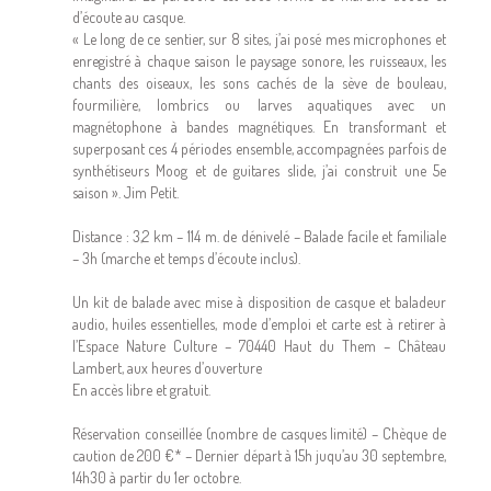
d’écoute au casque.
« Le long de ce sentier, sur 8 sites, j’ai posé mes microphones et
enregistré à chaque saison le paysage sonore, les ruisseaux, les
chants des oiseaux, les sons cachés de la sève de bouleau,
fourmilière, lombrics ou larves aquatiques avec un
magnétophone à bandes magnétiques. En transformant et
superposant ces 4 périodes ensemble, accompagnées parfois de
synthétiseurs Moog et de guitares slide, j’ai construit une 5e
saison ». Jim Petit.
Distance : 3,2 km – 114 m. de dénivelé – Balade facile et familiale
– 3h (marche et temps d’écoute inclus).
Un kit de balade avec mise à disposition de casque et baladeur
audio, huiles essentielles, mode d’emploi et carte est à retirer à
l’Espace Nature Culture – 70440 Haut du Them – Château
Lambert, aux heures d’ouverture
En accès libre et gratuit.
Réservation conseillée (nombre de casques limité) – Chèque de
caution de 200 €* – Dernier départ à 15h juqu’au 30 septembre,
14h30 à partir du 1er octobre.